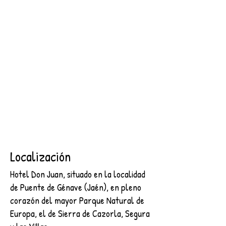
SEGURA
2 NOCHES + DESAYUNO + ENTRADA AL CASTILLO DE
SEGURA
€89.00
Buscar productos
Mi cuenta
Seguimiento de pedidos
Favoritos
Cesta
Mostrar precios en:
EUR
Localización
Hotel Don Juan, situado en la localidad
de Puente de Génave (Jaén), en pleno
corazón del mayor Parque Natural de
Europa, el de Sierra de Cazorla, Segura