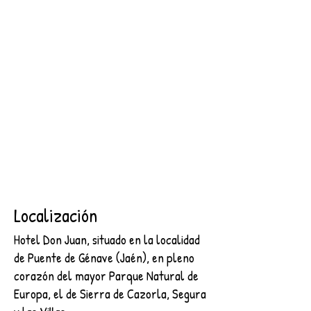
SEGURA
2 NOCHES + DESAYUNO + ENTRADA AL CASTILLO DE
SEGURA
€89.00
Buscar productos
Mi cuenta
Seguimiento de pedidos
Favoritos
Cesta
Mostrar precios en:
EUR
Localización
Hotel Don Juan, situado en la localidad
de Puente de Génave (Jaén), en pleno
corazón del mayor Parque Natural de
Europa, el de Sierra de Cazorla, Segura