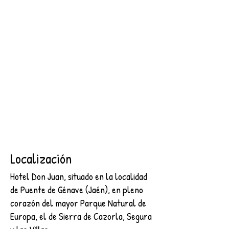
SEGURA
2 NOCHES + DESAYUNO + ENTRADA AL CASTILLO DE
SEGURA
€89.00
Buscar productos
Mi cuenta
Seguimiento de pedidos
Favoritos
Cesta
Mostrar precios en:
EUR
Localización
Hotel Don Juan, situado en la localidad
de Puente de Génave (Jaén), en pleno
corazón del mayor Parque Natural de
Europa, el de Sierra de Cazorla, Segura