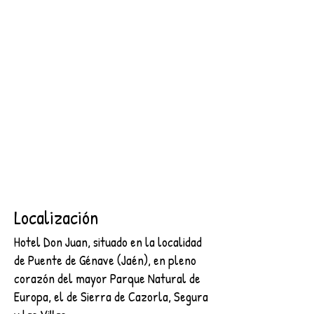
SEGURA
2 NOCHES + DESAYUNO + ENTRADA AL CASTILLO DE
SEGURA
€89.00
Buscar productos
Mi cuenta
Seguimiento de pedidos
Favoritos
Cesta
Mostrar precios en:
EUR
Localización
Hotel Don Juan, situado en la localidad
de Puente de Génave (Jaén), en pleno
corazón del mayor Parque Natural de
Europa, el de Sierra de Cazorla, Segura