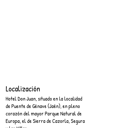
SEGURA
2 NOCHES + DESAYUNO + ENTRADA AL CASTILLO DE
SEGURA
€89.00
Buscar productos
Mi cuenta
Seguimiento de pedidos
Favoritos
Cesta
Mostrar precios en:
EUR
Localización
Hotel Don Juan, situado en la localidad
de Puente de Génave (Jaén), en pleno
corazón del mayor Parque Natural de
Europa, el de Sierra de Cazorla, Segura