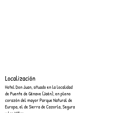
SEGURA
2 NOCHES + DESAYUNO + ENTRADA AL CASTILLO DE
SEGURA
€89.00
Buscar productos
Mi cuenta
Seguimiento de pedidos
Favoritos
Cesta
Mostrar precios en:
EUR
Localización
Hotel Don Juan, situado en la localidad
de Puente de Génave (Jaén), en pleno
corazón del mayor Parque Natural de
Europa, el de Sierra de Cazorla, Segura