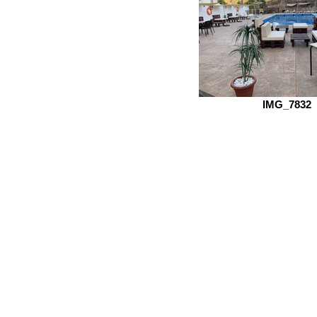
IMG_7832
Localización
Ordenar por
Filtros
Borrar todos
Filtros
Borrar todos
Mostrar objeto
Mostrar objeto