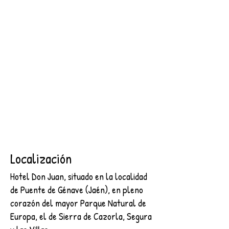
SEGURA
2 NOCHES + DESAYUNO + ENTRADA AL CASTILLO DE
SEGURA
€89.00
Buscar productos
Mi cuenta
Seguimiento de pedidos
Favoritos
Cesta
Mostrar precios en:
EUR
Localización
Hotel Don Juan, situado en la localidad
de Puente de Génave (Jaén), en pleno
corazón del mayor Parque Natural de
Europa, el de Sierra de Cazorla, Segura