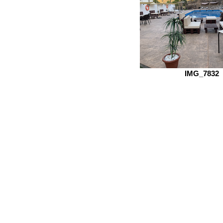
IMG_7832
Localización
Ordenar por
Filtros
Borrar todos
Filtros
Borrar todos
Mostrar objeto
Mostrar objeto