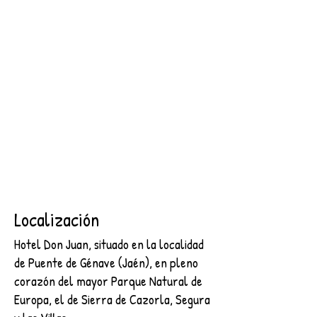
SEGURA
2 NOCHES + DESAYUNO + ENTRADA AL CASTILLO DE
SEGURA
€89.00
Buscar productos
Mi cuenta
Seguimiento de pedidos
Favoritos
Cesta
Mostrar precios en:
EUR
Localización
Hotel Don Juan, situado en la localidad
de Puente de Génave (Jaén), en pleno
corazón del mayor Parque Natural de
Europa, el de Sierra de Cazorla, Segura