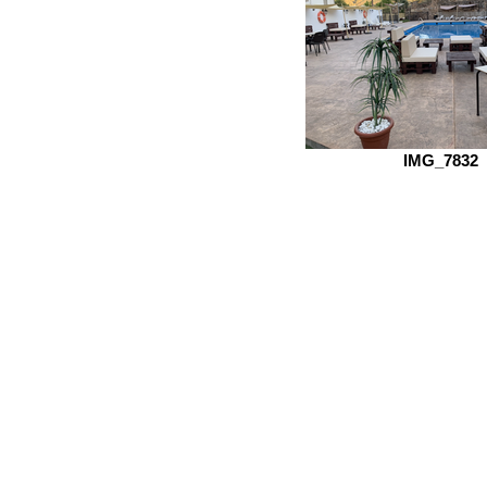
IMG_7832
Localización
Ordenar por
Filtros
Borrar todos
Filtros
Borrar todos
Mostrar objeto
Mostrar objeto