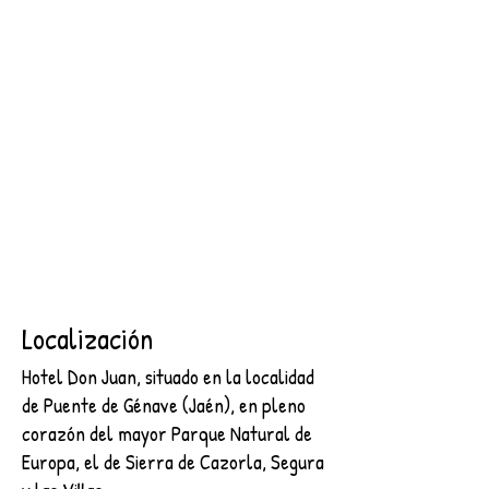
SEGURA
2 NOCHES + DESAYUNO + ENTRADA AL CASTILLO DE
SEGURA
€89.00
Buscar productos
Mi cuenta
Seguimiento de pedidos
Favoritos
Cesta
Mostrar precios en:
EUR
Localización
Hotel Don Juan, situado en la localidad
de Puente de Génave (Jaén), en pleno
corazón del mayor Parque Natural de
Europa, el de Sierra de Cazorla, Segura