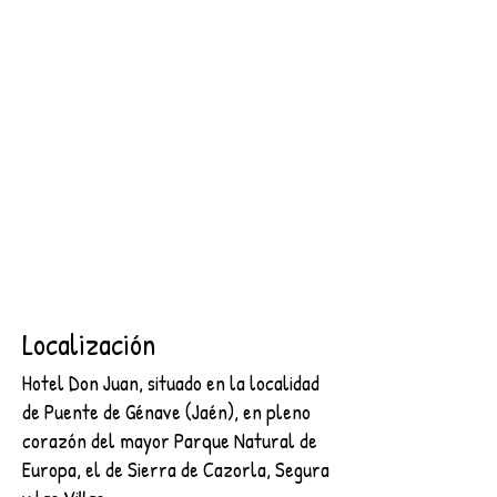
SEGURA
2 NOCHES + DESAYUNO + ENTRADA AL CASTILLO DE
SEGURA
€89.00
Buscar productos
Mi cuenta
Seguimiento de pedidos
Favoritos
Cesta
Mostrar precios en:
EUR
Localización
Hotel Don Juan, situado en la localidad
de Puente de Génave (Jaén), en pleno
corazón del mayor Parque Natural de
Europa, el de Sierra de Cazorla, Segura