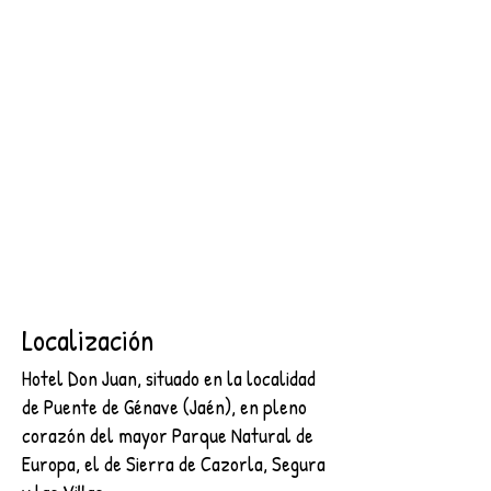
SEGURA
2 NOCHES + DESAYUNO + ENTRADA AL CASTILLO DE
SEGURA
€89.00
Buscar productos
Mi cuenta
Seguimiento de pedidos
Favoritos
Cesta
Mostrar precios en:
EUR
Localización
Hotel Don Juan, situado en la localidad
de Puente de Génave (Jaén), en pleno
corazón del mayor Parque Natural de
Europa, el de Sierra de Cazorla, Segura