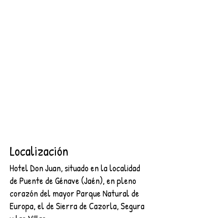
SEGURA
2 NOCHES + DESAYUNO + ENTRADA AL CASTILLO DE
SEGURA
€89.00
Buscar productos
Mi cuenta
Seguimiento de pedidos
Favoritos
Cesta
Mostrar precios en:
EUR
Localización
Hotel Don Juan, situado en la localidad
de Puente de Génave (Jaén), en pleno
corazón del mayor Parque Natural de
Europa, el de Sierra de Cazorla, Segura