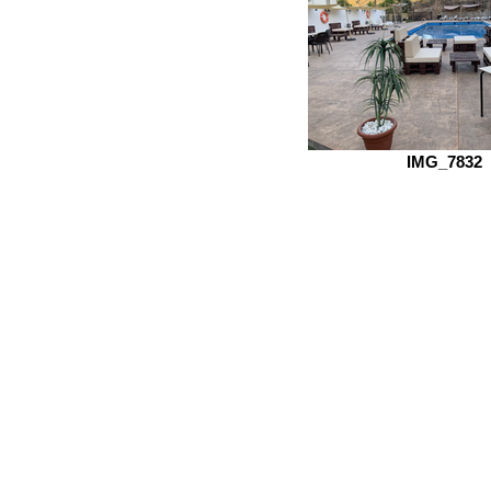
IMG_7832
Localización
Ordenar por
Filtros
Borrar todos
Filtros
Borrar todos
Mostrar objeto
Mostrar objeto