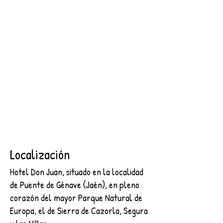
SEGURA
2 NOCHES + DESAYUNO + ENTRADA AL CASTILLO DE
SEGURA
€89.00
Buscar productos
Mi cuenta
Seguimiento de pedidos
Favoritos
Cesta
Mostrar precios en:
EUR
Localización
Hotel Don Juan, situado en la localidad
de Puente de Génave (Jaén), en pleno
corazón del mayor Parque Natural de
Europa, el de Sierra de Cazorla, Segura