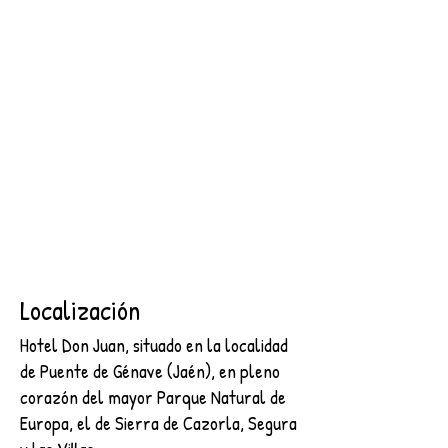
SEGURA
2 NOCHES + DESAYUNO + ENTRADA AL CASTILLO DE
SEGURA
€89.00
Buscar productos
Mi cuenta
Seguimiento de pedidos
Favoritos
Cesta
Mostrar precios en:
EUR
Localización
Hotel Don Juan, situado en la localidad
de Puente de Génave (Jaén), en pleno
corazón del mayor Parque Natural de
Europa, el de Sierra de Cazorla, Segura