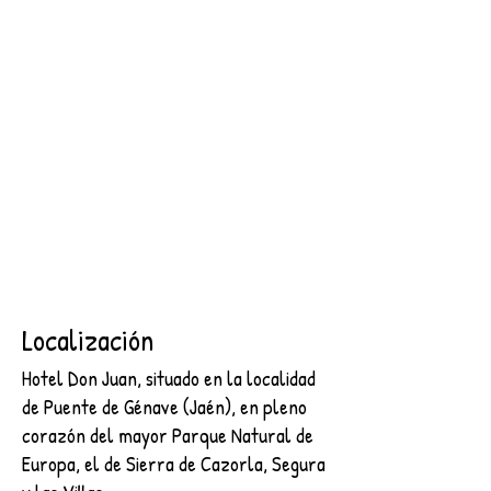
SEGURA
2 NOCHES + DESAYUNO + ENTRADA AL CASTILLO DE
SEGURA
€89.00
Buscar productos
Mi cuenta
Seguimiento de pedidos
Favoritos
Cesta
Mostrar precios en:
EUR
Localización
Hotel Don Juan, situado en la localidad
de Puente de Génave (Jaén), en pleno
corazón del mayor Parque Natural de
Europa, el de Sierra de Cazorla, Segura