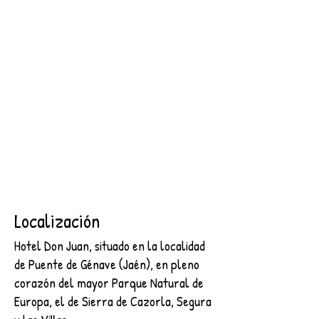
SEGURA
2 NOCHES + DESAYUNO + ENTRADA AL CASTILLO DE
SEGURA
€89.00
Buscar productos
Mi cuenta
Seguimiento de pedidos
Favoritos
Cesta
Mostrar precios en:
EUR
Localización
Hotel Don Juan, situado en la localidad
de Puente de Génave (Jaén), en pleno
corazón del mayor Parque Natural de
Europa, el de Sierra de Cazorla, Segura