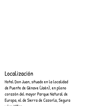
SEGURA
2 NOCHES + DESAYUNO + ENTRADA AL CASTILLO DE
SEGURA
€89.00
Buscar productos
Mi cuenta
Seguimiento de pedidos
Favoritos
Cesta
Mostrar precios en:
EUR
Localización
Hotel Don Juan, situado en la localidad
de Puente de Génave (Jaén), en pleno
corazón del mayor Parque Natural de
Europa, el de Sierra de Cazorla, Segura