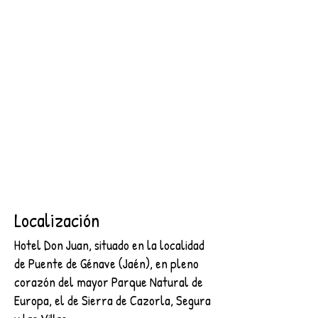
SEGURA
2 NOCHES + DESAYUNO + ENTRADA AL CASTILLO DE
SEGURA
€89.00
Buscar productos
Mi cuenta
Seguimiento de pedidos
Favoritos
Cesta
Mostrar precios en:
EUR
Localización
Hotel Don Juan, situado en la localidad
de Puente de Génave (Jaén), en pleno
corazón del mayor Parque Natural de
Europa, el de Sierra de Cazorla, Segura