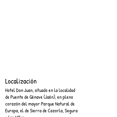
SEGURA
2 NOCHES + DESAYUNO + ENTRADA AL CASTILLO DE
SEGURA
€89.00
Buscar productos
Mi cuenta
Seguimiento de pedidos
Favoritos
Cesta
Mostrar precios en:
EUR
Localización
Hotel Don Juan, situado en la localidad
de Puente de Génave (Jaén), en pleno
corazón del mayor Parque Natural de
Europa, el de Sierra de Cazorla, Segura