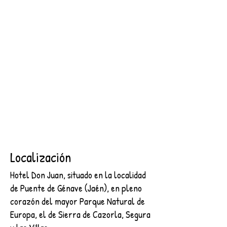
SEGURA
2 NOCHES + DESAYUNO + ENTRADA AL CASTILLO DE
SEGURA
€89.00
Buscar productos
Mi cuenta
Seguimiento de pedidos
Favoritos
Cesta
Mostrar precios en:
EUR
Localización
Hotel Don Juan, situado en la localidad
de Puente de Génave (Jaén), en pleno
corazón del mayor Parque Natural de
Europa, el de Sierra de Cazorla, Segura