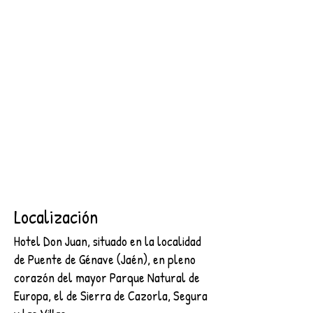
SEGURA
2 NOCHES + DESAYUNO + ENTRADA AL CASTILLO DE
SEGURA
€89.00
Buscar productos
Mi cuenta
Seguimiento de pedidos
Favoritos
Cesta
Mostrar precios en:
EUR
Localización
Hotel Don Juan, situado en la localidad
de Puente de Génave (Jaén), en pleno
corazón del mayor Parque Natural de
Europa, el de Sierra de Cazorla, Segura