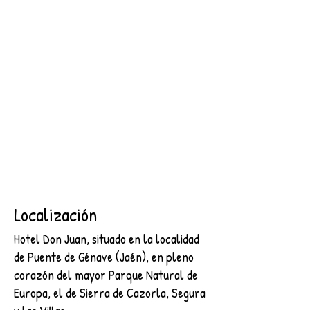
SEGURA
2 NOCHES + DESAYUNO + ENTRADA AL CASTILLO DE
SEGURA
€89.00
Buscar productos
Mi cuenta
Seguimiento de pedidos
Favoritos
Cesta
Mostrar precios en:
EUR
Localización
Hotel Don Juan, situado en la localidad
de Puente de Génave (Jaén), en pleno
corazón del mayor Parque Natural de
Europa, el de Sierra de Cazorla, Segura