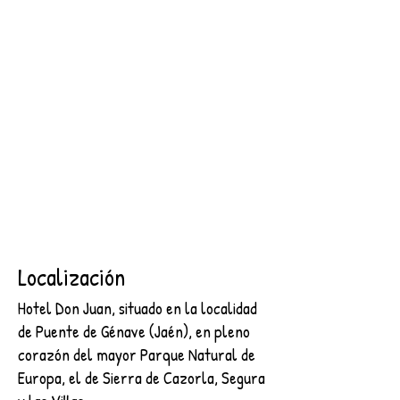
SEGURA
2 NOCHES + DESAYUNO + ENTRADA AL CASTILLO DE
SEGURA
€89.00
Buscar productos
Mi cuenta
Seguimiento de pedidos
Favoritos
Cesta
Mostrar precios en:
EUR
Localización
Hotel Don Juan, situado en la localidad
de Puente de Génave (Jaén), en pleno
corazón del mayor Parque Natural de
Europa, el de Sierra de Cazorla, Segura