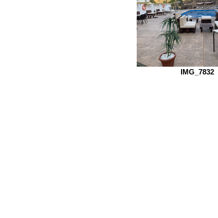
IMG_7832
Localización
Ordenar por
Filtros
Borrar todos
Filtros
Borrar todos
Mostrar objeto
Mostrar objeto