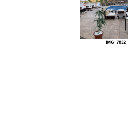
IMG_7832
Localización
Ordenar por
Filtros
Borrar todos
Filtros
Borrar todos
Mostrar objeto
Mostrar objeto