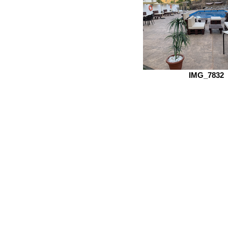
IMG_7832
Localización
Ordenar por
Filtros
Borrar todos
Filtros
Borrar todos
Mostrar objeto
Mostrar objeto