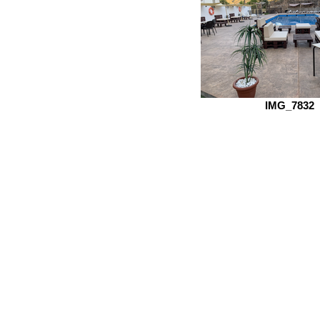
IMG_7832
Localización
Ordenar por
Filtros
Borrar todos
Filtros
Borrar todos
Mostrar objeto
Mostrar objeto